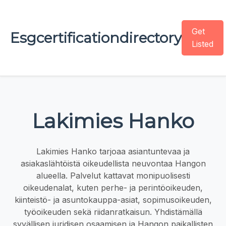
Get
Esgcertificationdirectory
Listed
Lakimies Hanko
Lakimies Hanko tarjoaa asiantuntevaa ja
asiakaslähtöistä oikeudellista neuvontaa Hangon
alueella. Palvelut kattavat monipuolisesti
oikeudenalat, kuten perhe- ja perintöoikeuden,
kiinteistö- ja asuntokauppa-asiat, sopimusoikeuden,
työoikeuden sekä riidanratkaisun. Yhdistämällä
syvällisen juridisen osaamisen ja Hangon paikallisten